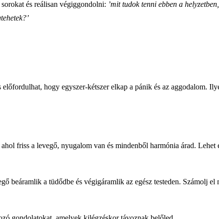
sorokat és reálisan végiggondolni:
’mit tudok tenni ebben a helyzetben
tehetek?’
előfordulhat, hogy egyszer-kétszer elkap a pánik és az aggodalom. Ilyen
hol friss a levegő, nyugalom van és mindenből harmónia árad. Lehet ez e
gő beáramlik a tüdődbe és végigáramlik az egész testeden. Számolj el ma
okozó gondolatokat, amelyek kilégzéskor távoznak belőled.