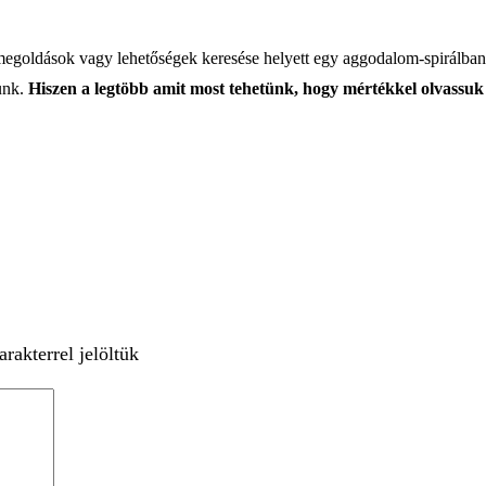
 megoldások vagy lehetőségek keresése helyett egy aggodalom-spirálban
unk.
Hiszen a legtöbb amit most tehetünk, hogy mértékkel olvassuk
rakterrel jelöltük