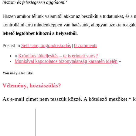
alszom és feleslegesen aggódom.
‘
Hiszen amikor félünk valamitől akkor az beszűkíti a tudatunkat, és a
kontrollálni arra mindenképpen van hatásunk, ahogyan azokra reagál
lehető legtöbbet kihozni a helyzetből.
Posted in
Self-care, öngondoskodás
|
0 comments
«
Krónikus túlteljesítés – te is érintett vagy?
Munkával kapcsolatos bizonytalanság karantén idején
»
You may also like
Vélemény, hozzászólás?
Az e-mail címet nem tesszük közzé.
A kötelező mezőket
*
ka