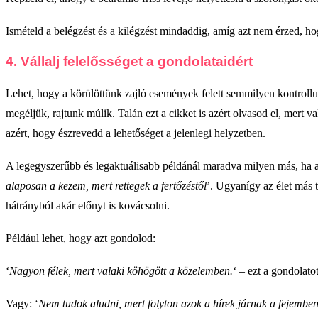
Ismételd a belégzést és a kilégzést mindaddig, amíg azt nem érzed, 
4. Vállalj felelősséget a gondolataidért
Lehet, hogy a körülöttünk zajló események felett semmilyen kontrollun
megéljük, rajtunk múlik. Talán ezt a cikket is azért olvasod el, mert 
azért, hogy észrevedd a lehetőséget a jelenlegi helyzetben.
A legegyszerűbb és legaktuálisabb példánál maradva milyen más, h
alaposan a kezem, mert rettegek a fertőzéstől
’. Ugyanígy az élet más t
hátrányból akár előnyt is kovácsolni.
Például lehet, hogy azt gondolod:
‘
Nagyon félek, mert valaki köhögött a közelemben.
‘ – ezt a gondolato
Vagy: ‘
Nem tudok aludni, mert folyton azok a hírek járnak a fejembe