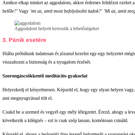
Amikor elkap minket az aggodalom, akkor érdemes felidézni ezeket a 
belőle?
’ Vagy
’mi az, amit most befolyásolni tudok?
’
’Mi az, amit meg
Aggodalom helyett keressük a lehetőségeket
3. Pánik esetére
Hiába próbálunk tudatosan és józanul kezelni egy-egy helyzetet mégis 
visszahozni a biztonság és a nyugalom érzését.
Szorongáscsökkentő meditációs gyakorlat
Helyezkedj el kényelmesen. Képzeld el, hogy egy olyan helyen vagy, a
ami megnyugvással tölt el.
Csukd be a szemed és vegyél egy mély lélegzetet. Érezd, ahogy a leve
következik a kilégzés – ezt is csak szép lassan, komótosan csináld.
Képzeld el, ahogy a beáramló friss levegő helyettesíti a szorongást 