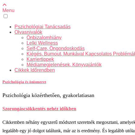
Menu
Pszichológiai Tanácsadás
Olvasnivalók
Önbizalomhiány
Lelki Wellness
Self-Care, Öngondoskodás
Kiégés, Burnout, Munkával Kapcsolatos Problémá
Karriertippek
Médiamegjelenések, Könyvajánlók
Cikkek Időrendben
Pszichológia és önismeret
Pszichológia közérthetően, gyakorlatiasan
Szorongáscsökkentés nehéz időkben
Cikkemben néhány egyszerű módszert szeretnék megosztani, amelyek s
legalább egy jó dolgot találunk, már az is eredmény. És legalább utó