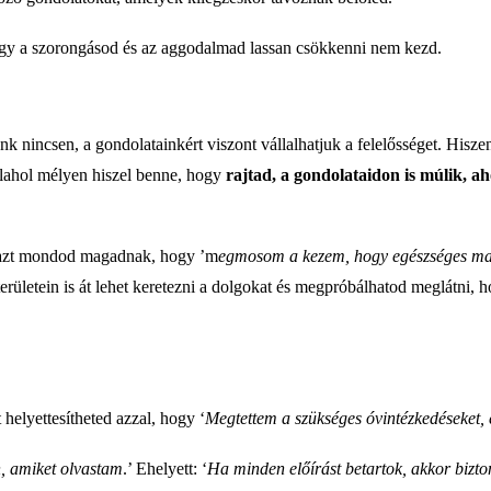
hogy a szorongásod és az aggodalmad lassan csökkenni nem kezd.
k nincsen, a gondolatainkért viszont vállalhatjuk a felelősséget. Hisz
valahol mélyen hiszel benne, hogy
rajtad, a gondolataidon is múlik, a
a azt mondod magadnak, hogy ’m
egmosom a kezem, hogy egészséges mar
erületein is át lehet keretezni a dolgokat és megpróbálhatod meglátni, 
t helyettesítheted azzal, hogy ‘
Megtettem a szükséges óvintézkedéseket, 
n, amiket olvastam
.’ Ehelyett: ‘
Ha minden előírást betartok, akkor bizt