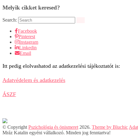
Melyik cikket keresed?
Search:
Facebook
Pinterest
Instagram
Linkedin
Email
Itt pedig elolvashatod az adatkezelési tájékoztatót is:
Adatvédelem és adatkezelés
ÁSZF
© Copyright
Pszichológia és önismeret
2026
.
Theme by Bluchic
Ada
Mráz Katalin egyéni vállalkozó. Minden jog fenntartva!