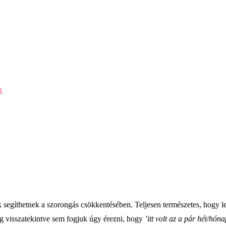
k
egíthetnek a szorongás csökkentésében. Teljesen természetes, hogy le
lag visszatekintve sem fogjuk úgy érezni, hogy
’itt volt az a pár hét/hó