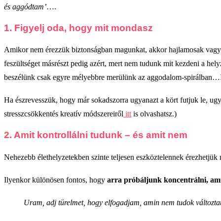
és aggódtam’
….
1. Figyelj oda, hogy mit mondasz
Amikor nem érezzük biztonságban magunkat, akkor hajlamosak vagyunk 
feszültséget másrészt pedig azért, mert nem tudunk mit kezdeni a hely
beszélünk csak egyre mélyebbre merülünk az aggodalom-spirálban…Ily
Ha észrevesszük, hogy már sokadszorra ugyanazt a kört futjuk le, u
stresszcsökkentés kreatív módszereiről
itt
is olvashatsz.)
2. Amit kontrollálni tudunk – és amit nem
Nehezebb élethelyzetekben szinte teljesen eszköztelennek érezhetjük ma
Ilyenkor különösen fontos, hogy
arra próbáljunk koncentrálni, ami
Uram, adj türelmet, hogy elfogadjam, amin nem tudok változtatn