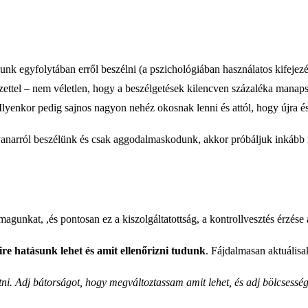
egyfolytában erről beszélni (a pszichológiában használatos kifejezéss
zettel – nem véletlen, hogy a beszélgetések kilencven százaléka manapsá
enkor pedig sajnos nagyon nehéz okosnak lenni és attól, hogy újra és
gyanarról beszélünk és csak aggodalmaskodunk, akkor próbáljuk inkább
gunkat, ,és pontosan ez a kiszolgáltatottság, a kontrollvesztés érzése a
re hatásunk lehet és amit ellenőrizni tudunk
. Fájdalmasan aktuálisa
i. Adj bátorságot, hogy megváltoztassam amit lehet, és adj bölcsessége