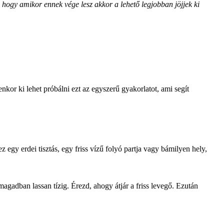
, hogy amikor ennek vége lesz akkor a lehető legjobban jöjjek ki
kor ki lehet próbálni ezt az egyszerű gyakorlatot, ami segít
gy erdei tisztás, egy friss vízű folyó partja vagy bámilyen hely,
gadban lassan tízig. Érezd, ahogy átjár a friss levegő. Ezután