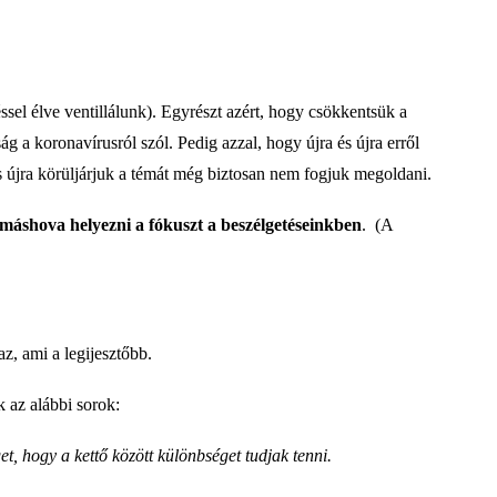
el élve ventillálunk). Egyrészt azért, hogy csökkentsük a
g a koronavírusról szól. Pedig azzal, hogy újra és újra erről
 újra körüljárjuk a témát még biztosan nem fogjuk megoldani.
máshova helyezni a fókuszt a beszélgetéseinkben
. (A
z, ami a legijesztőbb.
k az alábbi sorok:
t, hogy a kettő között különbséget tudjak tenni.