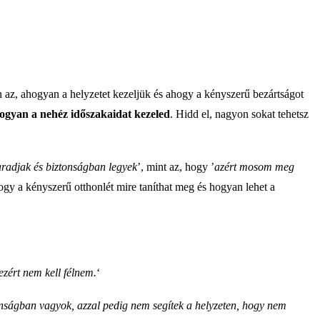
en az, ahogyan a helyzetet kezeljük és ahogy a kényszerű bezártságot
hogyan a nehéz időszakaidat kezeled
. Hidd el, nagyon sokat tehetsz
adjak és biztonságban legyek
’, mint az, hogy ’
azért mosom meg
hogy a kényszerű otthonlét mire taníthat meg és hogyan lehet a
ezért nem kell félnem.
‘
onságban vagyok, azzal pedig nem segítek a helyzeten, hogy nem