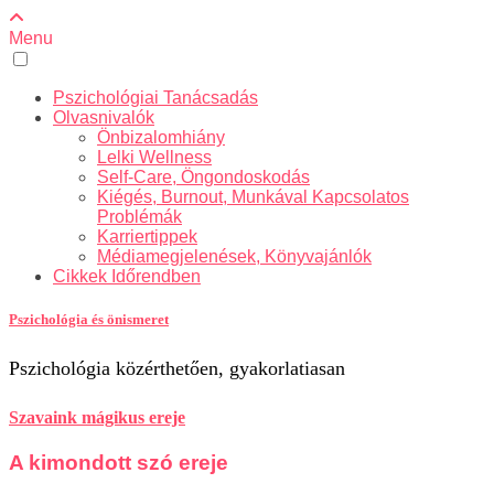
Menu
Pszichológiai Tanácsadás
Olvasnivalók
Önbizalomhiány
Lelki Wellness
Self-Care, Öngondoskodás
Kiégés, Burnout, Munkával Kapcsolatos
Problémák
Karriertippek
Médiamegjelenések, Könyvajánlók
Cikkek Időrendben
Pszichológia és önismeret
Pszichológia közérthetően, gyakorlatiasan
Szavaink mágikus ereje
A kimondott szó ereje