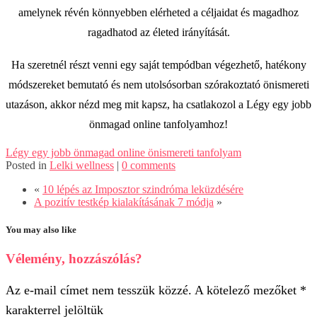
amelynek révén könnyebben elérheted a céljaidat és magadhoz
ragadhatod az életed irányítását.
Ha szeretnél részt venni egy saját tempódban végezhető, hatékony
módszereket bemutató és nem utolsósorban szórakoztató önismereti
utazáson, akkor nézd meg mit kapsz, ha csatlakozol a Légy egy jobb
önmagad online tanfolyamhoz!
Légy egy jobb önmagad online önismereti tanfolyam
Posted in
Lelki wellness
|
0 comments
«
10 lépés az Imposztor szindróma leküzdésére
A pozitív testkép kialakításának 7 módja
»
You may also like
Vélemény, hozzászólás?
Az e-mail címet nem tesszük közzé.
A kötelező mezőket
*
karakterrel jelöltük