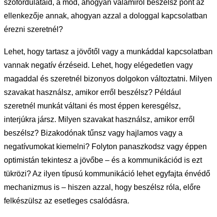
szófordulataid, a mód, ahogyan valamiről beszélsz pont az
ellenkezője annak, ahogyan azzal a dologgal kapcsolatban
érezni szeretnél?
Lehet, hogy tartasz a jövőtől vagy a munkáddal kapcsolatban
vannak negatív érzéseid. Lehet, hogy elégedetlen vagy
magaddal és szeretnél bizonyos dolgokon változtatni. Milyen
szavakat használsz, amikor erről beszélsz? Például
szeretnél munkát váltani és most éppen keresgélsz,
interjúkra jársz. Milyen szavakat használsz, amikor erről
beszélsz? Bizakodónak tűnsz vagy hajlamos vagy a
negatívumokat kiemelni? Folyton panaszkodsz vagy éppen
optimistán tekintesz a jövőbe – és a kommunikációd is ezt
tükrözi? Az ilyen típusú kommunikáció lehet egyfajta énvédő
mechanizmus is – hiszen azzal, hogy beszélsz róla, előre
felkészülsz az esetleges csalódásra.