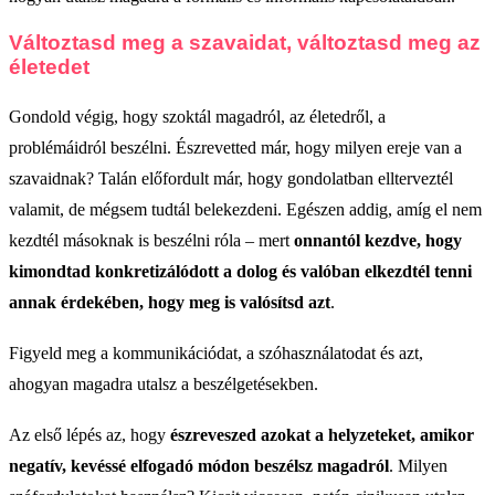
Változtasd meg a szavaidat, változtasd meg az
életedet
Gondold végig, hogy szoktál magadról, az életedről, a
problémáidról beszélni. Észrevetted már, hogy milyen ereje van a
szavaidnak? Talán előfordult már, hogy gondolatban ellterveztél
valamit, de mégsem tudtál belekezdeni. Egészen addig, amíg el nem
kezdtél másoknak is beszélni róla – mert
onnantól kezdve, hogy
kimondtad konkretizálódott a dolog és valóban elkezdtél tenni
annak érdekében, hogy meg is valósítsd azt
.
Figyeld meg a kommunikációdat, a szóhasználatodat és azt,
ahogyan magadra utalsz a beszélgetésekben.
Az első lépés az, hogy
észreveszed azokat a helyzeteket, amikor
negatív, kevéssé elfogadó módon beszélsz magadról
. Milyen