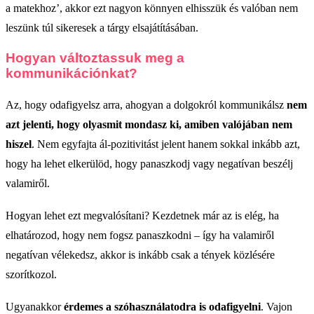
a matekhoz’, akkor ezt nagyon könnyen elhisszük és valóban nem
leszünk túl sikeresek a tárgy elsajátításában.
Hogyan változtassuk meg a
kommunikációnkat?
Az, hogy odafigyelsz arra, ahogyan a dolgokról kommunikálsz
nem
azt jelenti, hogy olyasmit mondasz ki, amiben valójában nem
hiszel
. Nem egyfajta ál-pozitivitást jelent hanem sokkal inkább azt,
hogy ha lehet elkerülöd, hogy panaszkodj vagy negatívan beszélj
valamiről.
Hogyan lehet ezt megvalósítani? Kezdetnek már az is elég, ha
elhatározod, hogy nem fogsz panaszkodni – így ha valamiről
negatívan vélekedsz, akkor is inkább csak a tények közlésére
szorítkozol.
Ugyanakkor
érdemes a szóhasználatodra is odafigyelni
. Vajon