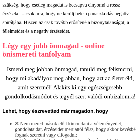
szükség, hogy esetleg magadat is becsapva elnyomd a rossz
érzéseket – csak arra, hogy ne kerülj bele a panaszkodás negatív
spiráljába. Hiszen az csak tovább erősítené a bizonytalanságot, a
félelmeidet és a negatív érzéseidet.
Légy egy jobb önmagad - online
önismereti tanfolyam
Ismerd meg jobban önmagad, tanuld meg felismerni,
hogy mi akadályoz meg abban, hogy azt az életet éld,
amit szeretnél! Alakíts ki egy egészségesebb
gondolkodásmódot és tegyél szert valódi önbizalomra!
Lehet, hogy észrevetted már magadon, hogy
Nem mered mások előtt kimondani a véleményedet,
gondolataidat, érzéseidet mert attól félsz, hogy akkor kevésbé
fognak szeretni vagy elfogadni;