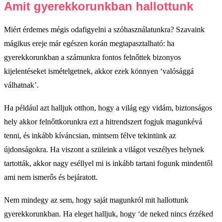
Amit gyerekkorunkban hallottunk
Miért érdemes mégis odafigyelni a szóhasználatunkra? Szavaink
mágikus ereje már egészen korán megtapasztalható: ha
gyerekkorunkban a számunkra fontos felnőttek bizonyos
kijelentéseket ismételgetnek, akkor ezek könnyen ‘valósággá
válhatnak’.
Ha például azt halljuk otthon, hogy a világ egy vidám, biztonságos
hely akkor felnőttkorunkra ezt a hitrendszert fogjuk magunkévá
tenni, és inkább kíváncsian, mintsem félve tekintünk az
újdonságokra. Ha viszont a szüleink a világot veszélyes helynek
tartották, akkor nagy eséllyel mi is inkább tartani fogunk mindentől
ami nem ismerős és bejáratott.
Nem mindegy az sem, hogy saját magunkról mit hallottunk
gyerekkorunkban. Ha eleget halljuk, hogy ‘de neked nincs érzéked