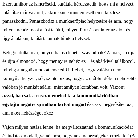
Ezért amikor az ismerőseid, barátaid kérdezgetik, hogy mi a helyzet,
találtál-e már valamit, akkor szinte minden esetben elkezdesz
panaszkodni. Panaszkodsz a munkaerőpiac helyzetére és arra, hogy
milyen nehéz most állást találni, milyen furcsák az interjúztatók és
úgy általában, kilátástalannak tűnik a helyzet.
Belegondoltál már, milyen hatása lehet a szavaidnak? Annak, ha újra
és újra elmondod, hogy mennyire nehéz ez – és akárkivel találkozol,
mindig a negatívumokat emeled ki. Lehet, hogy valóban nem
könnyű a helyzet, sőt, szinte biztos, hogy az utóbbi időben nehezebb
valóban jó munkát találni, mint amilyen korábban volt. Viszont
azzal, ha csak a rosszat emeled ki a kommunikációdban
egyfajta negatív spirálban tartod magad
és csak megerősíted azt,
ami most nehézséget okoz.
Vajon milyen hatása lenne, ha megváltoztatnád a kommunikációdat
és tudatosan odafigyelnél arra, hogy ne a nehézségeket emeld ki? (A