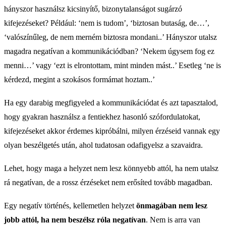
hányszor használsz kicsinyítő, bizonytalanságot sugárzó
kifejezéseket? Például: ‘nem is tudom’, ‘biztosan butaság, de…’,
‘valószínűleg, de nem merném biztosra mondani..’ Hányszor utalsz
magadra negatívan a kommunikációdban? ‘Nekem úgysem fog ez
menni…’ vagy ‘ezt is elrontottam, mint minden mást..’ Esetleg ‘ne is
kérdezd, megint a szokásos formámat hoztam..’
Ha egy darabig megfigyeled a kommunikációdat és azt tapasztalod,
hogy gyakran használsz a fentiekhez hasonló szófordulatokat,
kifejezéseket akkor érdemes kipróbálni, milyen érzéseid vannak egy
olyan beszélgetés után, ahol tudatosan odafigyelsz a szavaidra.
Lehet, hogy maga a helyzet nem lesz könnyebb attól, ha nem utalsz
rá negatívan, de a rossz érzéseket nem erősíted tovább magadban.
Egy negatív történés, kellemetlen helyzet
önmagában nem lesz
jobb attól, ha nem beszélsz róla negatívan
. Nem is arra van