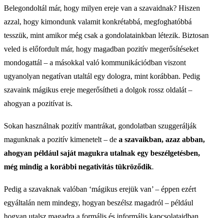
Belegondoltál már, hogy milyen ereje van a szavaidnak?
Hiszen
azzal, hogy kimondunk valamit konkrétabbá, megfoghatóbbá
tesszük, mint amikor még csak a gondolatainkban létezik. Biztosan
veled is előfordult már, hogy magadban pozitív megerősítéseket
mondogattál – a másokkal való kommunikációdban viszont
ugyanolyan negatívan utaltál egy dologra, mint korábban. Pedig
szavaink mágikus ereje megerősítheti a dolgok rossz oldalát –
ahogyan a pozitívat is.
Sokan használnak pozitív mantrákat, gondolatban szuggerálják
magunknak a pozitív kimenetelt – de
a szavaikban, azaz abban,
ahogyan például saját magukra utalnak egy beszélgetésben,
még mindig a korábbi negativitás tükröződik
.
Pedig a szavaknak valóban ‘mágikus erejük van’ – éppen ezért
egyáltalán nem mindegy, hogyan beszélsz magadról – például
hogyan utalsz magadra a formális és informális kapcsolataidban.