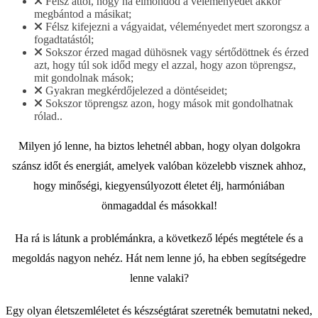
Félsz attól, hogy ha elmondod a véleményedet akkor
megbántod a másikat;
Félsz kifejezni a vágyaidat, véleményedet mert szorongsz a
fogadtatástól;
Sokszor érzed magad dühösnek vagy sértődöttnek és érzed
azt, hogy túl sok időd megy el azzal, hogy azon töprengsz,
mit gondolnak mások;
Gyakran megkérdőjelezed a döntéseidet;
Sokszor töprengsz azon, hogy mások mit gondolhatnak
rólad..
Milyen jó lenne, ha biztos lehetnél abban, hogy olyan dolgokra
szánsz időt és energiát, amelyek valóban közelebb visznek ahhoz,
hogy minőségi, kiegyensúlyozott életet élj, harmóniában
önmagaddal és másokkal!
Ha rá is látunk a problémánkra, a következő lépés megtétele és a
megoldás nagyon nehéz. Hát nem lenne jó, ha ebben segítségedre
lenne valaki?
Egy olyan életszemléletet és készségtárat szeretnék bemutatni neked,