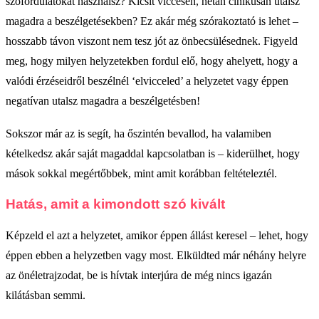
szófordulatokat használsz? Kicsit viccesen, netán cinikusan utalsz
magadra a beszélgetésekben? Ez akár még szórakoztató is lehet –
hosszabb távon viszont nem tesz jót az önbecsülésednek. Figyeld
meg, hogy milyen helyzetekben fordul elő, hogy ahelyett, hogy a
valódi érzéseidről beszélnél ‘elvicceled’ a helyzetet vagy éppen
negatívan utalsz magadra a beszélgetésben!
Sokszor már az is segít, ha őszintén bevallod, ha valamiben
kételkedsz akár saját magaddal kapcsolatban is – kiderülhet, hogy
mások sokkal megértőbbek, mint amit korábban feltételeztél.
Hatás, amit a kimondott szó kivált
Képzeld el azt a helyzetet, amikor éppen állást keresel – lehet, hogy
éppen ebben a helyzetben vagy most. Elküldted már néhány helyre
az önéletrajzodat, be is hívtak interjúra de még nincs igazán
kilátásban semmi.